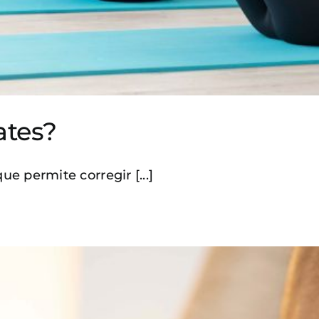
ates?
e permite corregir [...]