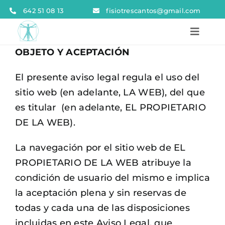
Skip
642 51 08 13
fisiotrescantos@gmail.com
to
Toggle
content
Navigat
OBJETO Y ACEPTACIÓN
Inicio
El presente aviso legal regula el uso del
Quienes somos
sitio web (en adelante, LA WEB), del que
es titular (en adelante, EL PROPIETARIO
Servicios
DE LA WEB).
Ecografía
La navegación por el sitio web de EL
PROPIETARIO DE LA WEB atribuye la
Blog
condición de usuario del mismo e implica
la aceptación plena y sin reservas de
Contacto
todas y cada una de las disposiciones
Reservar cita
incluidas en este Aviso Legal, que